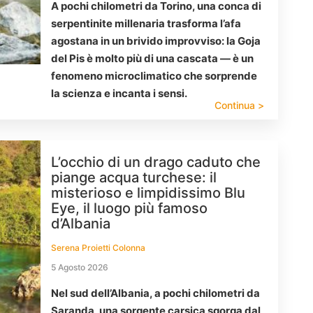
A pochi chilometri da Torino, una conca di
serpentinite millenaria trasforma l’afa
agostana in un brivido improvviso: la Goja
del Pis è molto più di una cascata — è un
fenomeno microclimatico che sorprende
la scienza e incanta i sensi.
Continua >
L’occhio di un drago caduto che
piange acqua turchese: il
misterioso e limpidissimo Blu
Eye, il luogo più famoso
d’Albania
Serena Proietti Colonna
5 Agosto 2026
Nel sud dell’Albania, a pochi chilometri da
Saranda, una sorgente carsica sgorga dal