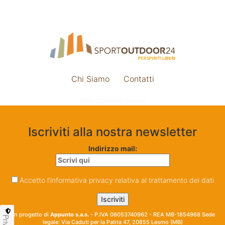
Chi Siamo
Contatti
Impostazione cookie
Iscriviti alla nostra newsletter
Indirizzo mail:
Accetto l'informativa privacy relativa al trattamento dei dati
Un progetto di
Appunto s.a.s.
- P.IVA 06053740962 - REA MB-1854968 Sede
legale: Via Caduti per la Patria 47, 20855 Lesmo (MB)