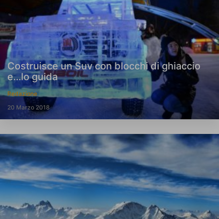
Costruisce un Suv con blocchi di ghiaccio
e…lo guida
Redazione
20 Marzo 2018