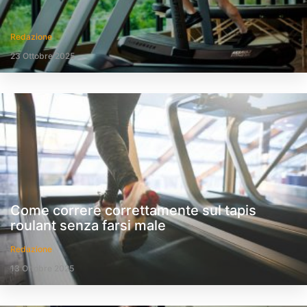
Redazione
23 Ottobre 2025
Come correre correttamente sul tapis
roulant senza farsi male
Redazione
13 Ottobre 2025