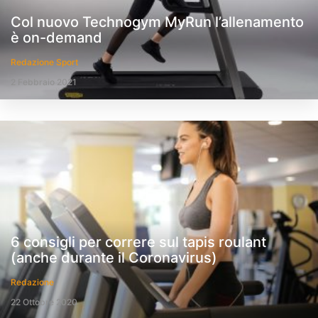
Col nuovo Technogym MyRun l’allenamento
è on-demand
Redazione Sport
2 Febbraio 2021
6 consigli per correre sul tapis roulant
(anche durante il Coronavirus)
Redazione
22 Ottobre 2020