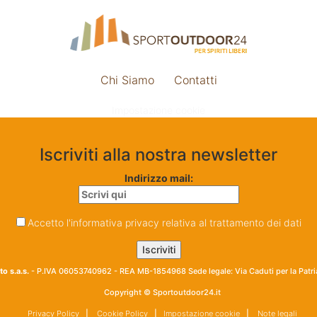
Chi Siamo
Contatti
Impostazione cookie
Iscriviti alla nostra newsletter
Indirizzo mail:
Accetto l'informativa privacy relativa al trattamento dei dati
o s.a.s.
- P.IVA 06053740962 - REA MB-1854968 Sede legale: Via Caduti per la Patr
Copyright © Sportoutdoor24.it
Privacy Policy
|
Cookie Policy
|
Impostazione cookie
|
Note legali