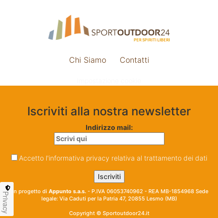
Chi Siamo
Contatti
Impostazione cookie
Iscriviti alla nostra newsletter
Indirizzo mail:
Accetto l'informativa privacy relativa al trattamento dei dati
Un progetto di
Appunto s.a.s.
- P.IVA 06053740962 - REA MB-1854968 Sede
Privacy
legale: Via Caduti per la Patria 47, 20855 Lesmo (MB)
Copyright © Sportoutdoor24.it