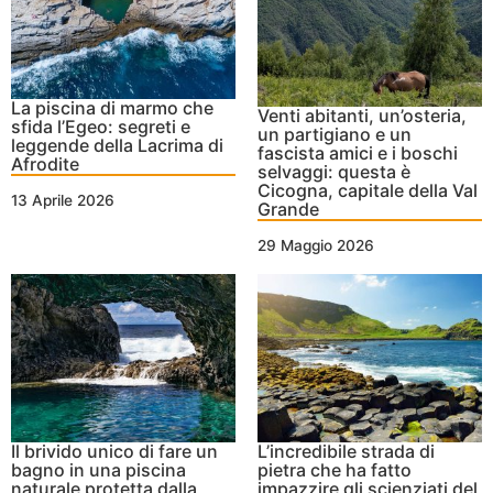
La piscina di marmo che
Venti abitanti, un’osteria,
sfida l’Egeo: segreti e
un partigiano e un
leggende della Lacrima di
fascista amici e i boschi
Afrodite
selvaggi: questa è
Cicogna, capitale della Val
13 Aprile 2026
Grande
29 Maggio 2026
Il brivido unico di fare un
L’incredibile strada di
bagno in una piscina
pietra che ha fatto
naturale protetta dalla
impazzire gli scienziati del