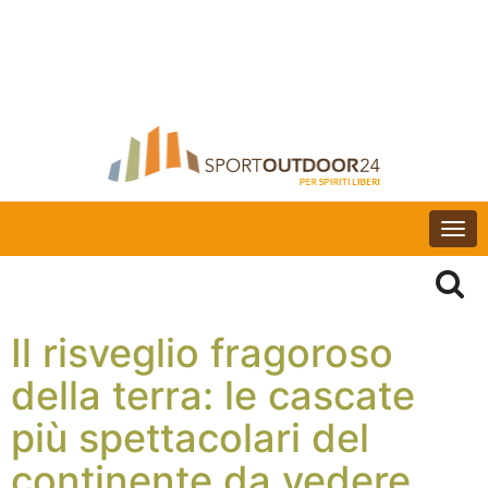
Togg
navi
Il risveglio fragoroso
della terra: le cascate
più spettacolari del
continente da vedere