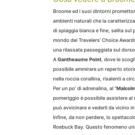
Broome ed i suoi dintorni prometton
ambienti naturali che la caratterizza
di spiaggia bianca e fine, salita sul
mondo dei Travelers’ Choice Awards 
una rilassata passeggiata sul dorso
A
Gantheaume
Point
, dove le scogl
possibile ammirare un reperto storic
nella roccia corallina, risalenti a cir
Per un po’ di adrenalina, al “
Malcolm
pomeriggio è possibile assistere al m
può avvicinare e vederli da vicino i
Infine, da non perdere, lo spettacol
Roebuck Bay. Questo fenomeno unico