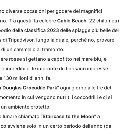
o diverse occasioni per godere dei magnifici
no. Tra questi, la celebre
Cable Beach
, 22 chilometri
 podio della classifica 2023 delle spiagge più belle del
di Tripadvisor, lungo la quale, perché no, provare
 di un cammello al tramonto.
iere rosse si gettano a capofitto nel mare blu, è
o incredibile: le impronte di dinosauri impresse
ca 130 milioni di anni fa.
 Douglas Crocodile Park
” ogni giorno alle tre del
omento in cui vengono nutriti i coccodrilli e ci si
n un ambiente protetto.
o lunare chiamato “
Staircase to the Moon
” a
 avviene solo in un certo periodo dell’anno (da