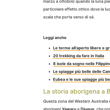
marzo a ottobre) quando la luna pi
particolare effetto ottico dove la l
scala che porta verso di sé.
Leggi anche
Le terme all’aperto libere e gra
20 trekking da fare in Italia
8 isole da sogno nelle Filippin
Le spiagge più belle delle Can
Eubea e le sue spiagge più bel
La storia aborigena a
Questa zona del Western Australia è
aborigeni
Yawaru
e
Djugun
, che po