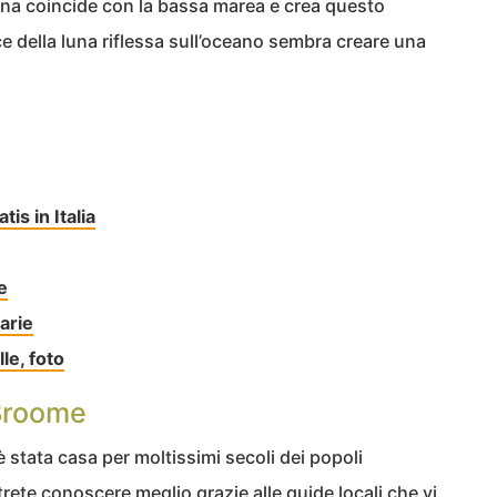
ena coincide con la bassa marea e crea questo
uce della luna riflessa sull’oceano sembra creare una
tis in Italia
e
arie
le, foto
 Broome
 stata casa per moltissimi secoli dei popoli
trete conoscere meglio grazie alle guide locali che vi