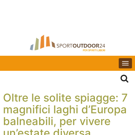
Togg
navi
Oltre le solite spiagge: 7
magnifici laghi d’Europa
balneabili, per vivere
un’estate diversa