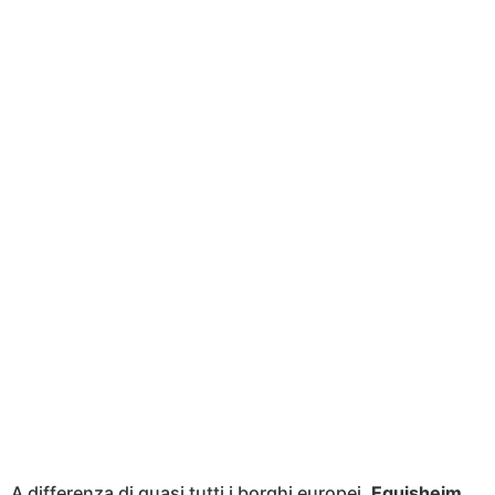
A differenza di quasi tutti i borghi europei,
Eguisheim