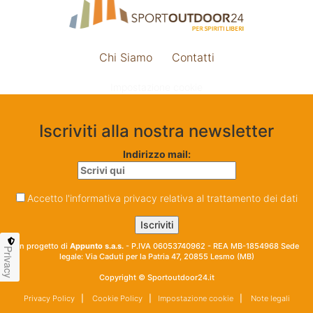
Chi Siamo
Contatti
Impostazione cookie
Iscriviti alla nostra newsletter
Indirizzo mail:
Accetto l'informativa privacy relativa al trattamento dei dati
Un progetto di
Appunto s.a.s.
- P.IVA 06053740962 - REA MB-1854968 Sede
Privacy
legale: Via Caduti per la Patria 47, 20855 Lesmo (MB)
Copyright © Sportoutdoor24.it
Privacy Policy
|
Cookie Policy
|
Impostazione cookie
|
Note legali