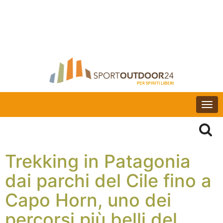
Togg
navi
Trekking in Patagonia
dai parchi del Cile fino a
Capo Horn, uno dei
percorsi più belli del