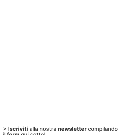
> I
scriviti
alla nostra
newsletter
compilando
il
form
qui sotto!