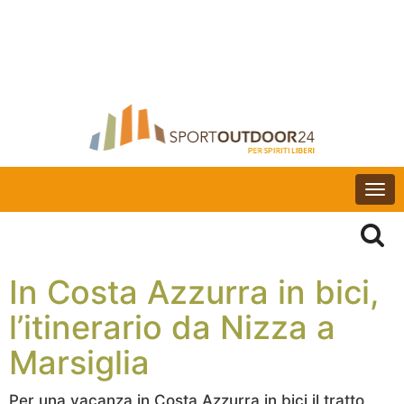
Togg
navi
In Costa Azzurra in bici,
l’itinerario da Nizza a
Marsiglia
Per una vacanza in Costa Azzurra in bici il tratto