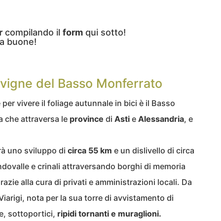
r
compilando il
form
qui sotto!
a buone!
e vigne del Basso Monferrato
per vivere il foliage autunnale in bici è il Basso
a che attraversa le
province
di
Asti
e
Alessandria
, e
avrà uno sviluppo di
circa 55 km
e un dislivello di circa
ndovalle e crinali attraversando borghi di memoria
razie alla cura di privati e amministrazioni locali. Da
 Viarigi, nota per la sua torre di avvistamento di
e, sottoportici,
ripidi tornanti e muraglioni.