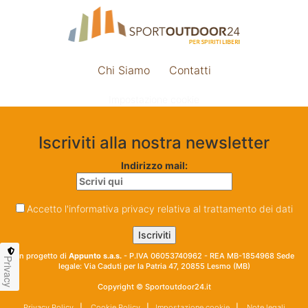
Chi Siamo
Contatti
Impostazione cookie
Iscriviti alla nostra newsletter
Indirizzo mail:
Accetto l'informativa privacy relativa al trattamento dei dati
Un progetto di
Appunto s.a.s.
- P.IVA 06053740962 - REA MB-1854968 Sede
Privacy
legale: Via Caduti per la Patria 47, 20855 Lesmo (MB)
Copyright © Sportoutdoor24.it
Privacy Policy
|
Cookie Policy
|
Impostazione cookie
|
Note legali