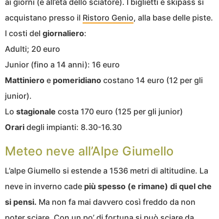
ai giorni (e all’età dello sciatore). I biglietti e skipass si
acquistano presso il
Ristoro Genio
, alla base delle piste.
I costi del
giornaliero
:
Adulti; 20 euro
Junior (fino a 14 anni): 16 euro
Mattiniero
e
pomeridiano
costano 14 euro (12 per gli
junior).
Lo
stagionale
costa 170 euro (125 per gli junior)
Orari
degli impianti: 8.30-16.30
Meteo neve all’Alpe Giumello
L’alpe Giumello si estende a 1536 metri di altitudine. La
neve in inverno cade
più spesso (e rimane) di quel che
si pensi.
Ma non fa mai davvero così freddo da non
poter sciare. Con un po’ di fortuna si può sciare da