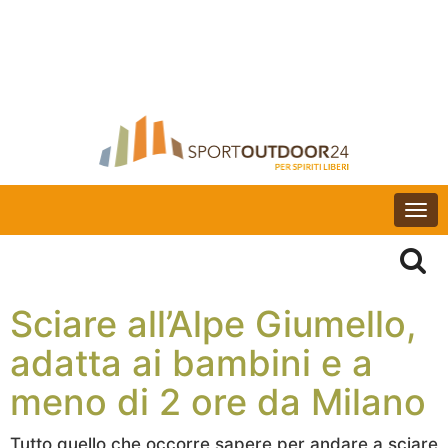
Togg
navi
Sciare all’Alpe Giumello,
adatta ai bambini e a
meno di 2 ore da Milano
Tutto quello che occorre sapere per andare a sciare