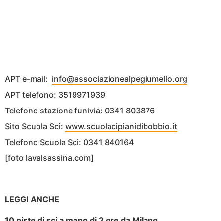
APT e-mail:
info@associazionealpegiumello.org
APT telefono: 3519971939
Telefono stazione funivia: 0341 803876
Sito Scuola Sci:
www.scuolacipianidibobbio.it
Telefono Scuola Sci: 0341 840164
[foto lavalsassina.com]
LEGGI ANCHE
10 piste di sci a meno di 2 ore da Milano