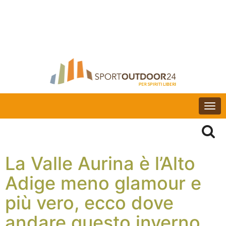
Togg
navi
La Valle Aurina è l’Alto
Adige meno glamour e
più vero, ecco dove
andare questo inverno