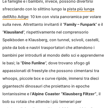
Le famiglie e i bambini, invece, possono divertirsi
sfrecciando con lo slittino lungo la
pista più lunga
dell’Alto Adige
: 10 km con vista panoramica per volare
sulla neve. Altrettanto invitanti il ‘’
Family – Funpark
’’ e il
‘’
Klausiland
’’, rispettivamente nel comprensorio
Speikboden e Klausberg, con tunnel, scivoli, castelli,
piste da bob e nastri trasportatori che attendono i
bambini per introdurli al mondo dello sci e apprenderne
le basi; la ‘’
Dino Funline
’’, dove trovano sfogo gli
appassionati di freestyle che possono cimentarsi tra
whoops, piccole box e curve ripide, immersi tra dieci
giganteschi dinosauri che proiettano in epoche
lontanissime e l’
Alpine Coaster “Klausberg Filtzer”
, il
bob su rotaia che attende i più temerari per