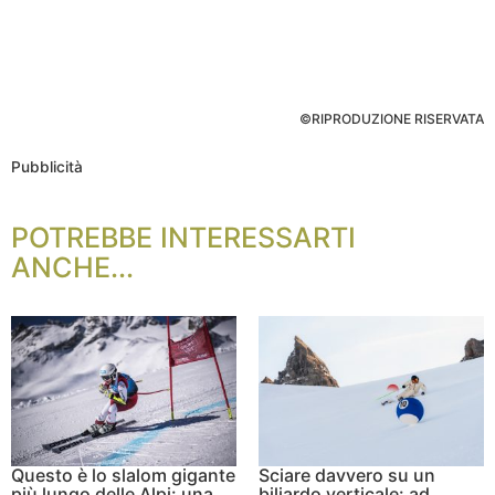
©RIPRODUZIONE RISERVATA
Pubblicità
POTREBBE INTERESSARTI
ANCHE...
Questo è lo slalom gigante
Sciare davvero su un
più lungo delle Alpi: una
biliardo verticale: ad