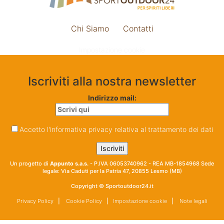
Chi Siamo
Contatti
Impostazione cookie
Iscriviti alla nostra newsletter
Indirizzo mail:
Accetto l'informativa privacy relativa al trattamento dei dati
Un progetto di
Appunto s.a.s.
- P.IVA 06053740962 - REA MB-1854968 Sede
legale: Via Caduti per la Patria 47, 20855 Lesmo (MB)
Copyright © Sportoutdoor24.it
Privacy Policy
|
Cookie Policy
|
Impostazione cookie
|
Note legali