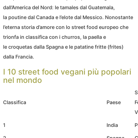
dall’America del Nord: le tamales dal Guatemala,
la poutine dal Canada e l’elote dal Messico. Nonostante
l’eterna storia d’amore con lo street food europeo che
trionfa in classifica con i churros, la paella e
le croquetas dalla Spagna e le patatine fritte (frites)
dalla Francia.
I 10 street food vegani più popolari
nel mondo
S
Classifica
Paese
F
V
1
India
P
2
Spagna
C