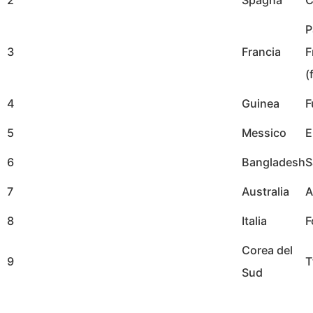
P
3
Francia
F
(
4
Guinea
F
5
Messico
E
6
Bangladesh
S
7
Australia
A
8
Italia
F
Corea del
9
T
Sud