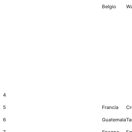
Belgio
Wa
4
5
Francia
Cr
6
Guatemala
Ta