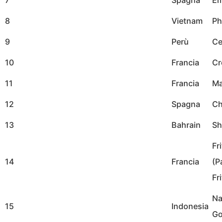
7
Spagna
Em
8
Vietnam
Ph
9
Perù
Ce
10
Francia
Cr
11
Francia
Ma
12
Spagna
Ch
13
Bahrain
Sh
Fr
14
Francia
(P
Fri
Na
15
Indonesia
Go