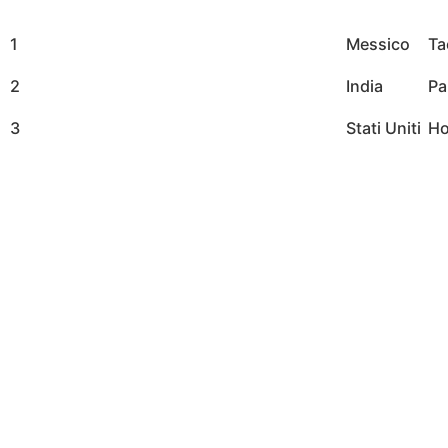
1
Messico
Ta
2
India
Pa
3
Stati Uniti
Ho