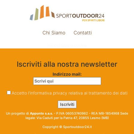
Chi Siamo
Contatti
Impostazione cookie
Iscriviti alla nostra newsletter
Indirizzo mail:
Accetto l'informativa privacy relativa al trattamento dei dati
Un progetto di
Appunto s.a.s.
- P.IVA 06053740962 - REA MB-1854968 Sede
legale: Via Caduti per la Patria 47, 20855 Lesmo (MB)
Copyright © Sportoutdoor24.it