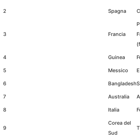
2
Spagna
C
P
3
Francia
F
(
4
Guinea
F
5
Messico
E
6
Bangladesh
S
7
Australia
A
8
Italia
F
Corea del
9
T
Sud