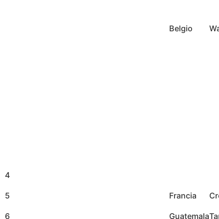
Belgio
Wa
4
5
Francia
Cr
6
Guatemala
Ta