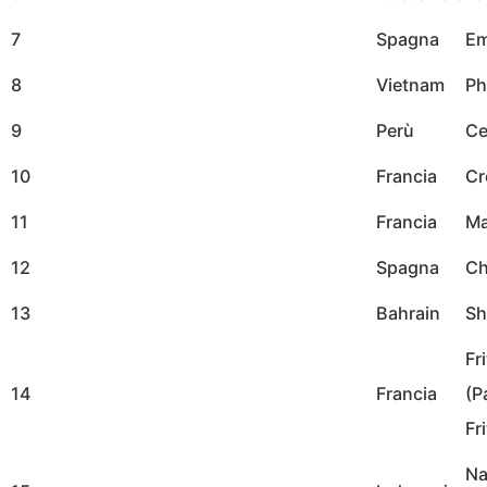
7
Spagna
Em
8
Vietnam
Ph
9
Perù
Ce
10
Francia
Cr
11
Francia
Ma
12
Spagna
Ch
13
Bahrain
Sh
Fr
14
Francia
(P
Fri
Na