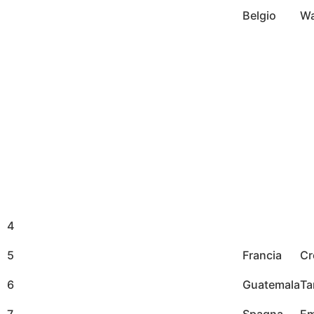
Belgio
Wa
4
5
Francia
Cr
6
Guatemala
Ta