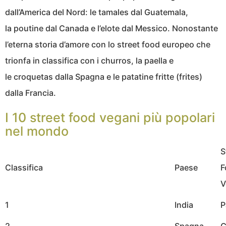
dall’America del Nord: le tamales dal Guatemala,
la poutine dal Canada e l’elote dal Messico. Nonostante
l’eterna storia d’amore con lo street food europeo che
trionfa in classifica con i churros, la paella e
le croquetas dalla Spagna e le patatine fritte (frites)
dalla Francia.
I 10 street food vegani più popolari
nel mondo
S
Classifica
Paese
F
V
1
India
P
2
Spagna
C