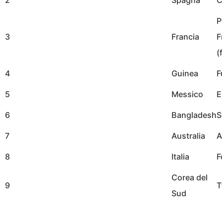
P
3
Francia
F
(
4
Guinea
F
5
Messico
E
6
Bangladesh
S
7
Australia
A
8
Italia
F
Corea del
9
T
Sud