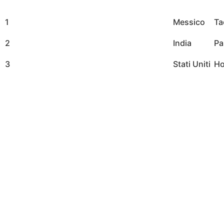
1
Messico
Ta
2
India
Pa
3
Stati Uniti
Ho