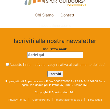
Chi Siamo
Contatti
Impostazione cookie
Iscriviti alla nostra newsletter
Indirizzo mail:
Accetto l'informativa privacy relativa al trattamento dei dati
Un progetto di
Appunto s.a.s.
- P.IVA 06053740962 - REA MB-1854968 Sede
legale: Via Caduti per la Patria 47, 20855 Lesmo (MB)
Copyright © Sportoutdoor24.it
Privacy Policy
|
Cookie Policy
|
Impostazione cookie
|
Note legali