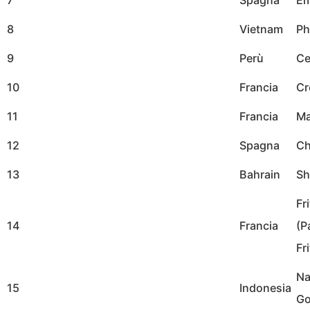
7
Spagna
Em
8
Vietnam
Ph
9
Perù
Ce
10
Francia
Cr
11
Francia
Ma
12
Spagna
Ch
13
Bahrain
Sh
Fr
14
Francia
(P
Fri
Na
15
Indonesia
Go