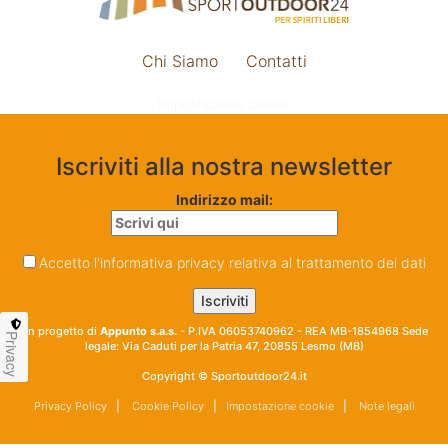
Chi Siamo
Contatti
Impostazione cookie
Iscriviti alla nostra newsletter
Indirizzo mail:
Accetto l'informativa privacy relativa al trattamento dei dati
Un progetto di
Appunto s.a.s.
- P.IVA 06053740962 - REA MB-1854968 Sede
Privacy
legale: Via Caduti per la Patria 47, 20855 Lesmo (MB)
Copyright © Sportoutdoor24.it
Privacy Policy
|
Cookie Policy
|
Impostazione cookie
|
Note legali