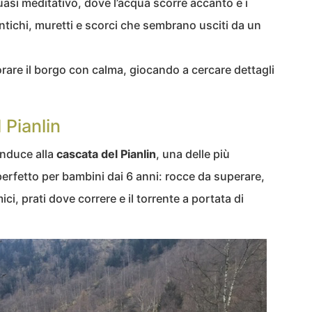
uasi meditativo, dove l’acqua scorre accanto e i
tichi, muretti e scorci che sembrano usciti da un
lorare il borgo con calma, giocando a cercare dettagli
 Pianlin
onduce alla
cascata del Pianlin
, una delle più
 perfetto per bambini dai 6 anni: rocce da superare,
ci, prati dove correre e il torrente a portata di