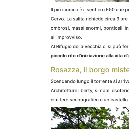
Il più iconico è il sentiero E50 che p
Cervo. La salita richiede circa 3 o
ombrosi, massi enormi, ponticelli i
all’improvviso.
Al Rifugio della Vecchia ci si può f
piccolo rito d’iniziazione alla vita d
Rosazza, il borgo mist
Scendendo lungo il torrente si arriv
Architetture liberty, simboli esoter
cimitero scenografico e un castello 