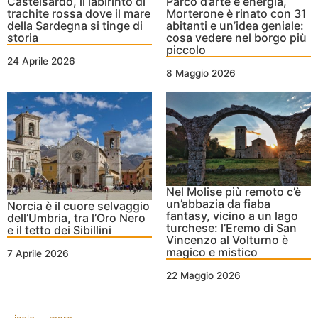
Castelsardo, il labirinto di
Parco d’arte e energia,
trachite rossa dove il mare
Morterone è rinato con 31
della Sardegna si tinge di
abitanti e un’idea geniale:
storia
cosa vedere nel borgo più
piccolo
24 Aprile 2026
8 Maggio 2026
Nel Molise più remoto c’è
un’abbazia da fiaba
Norcia è il cuore selvaggio
fantasy, vicino a un lago
dell’Umbria, tra l’Oro Nero
turchese: l’Eremo di San
e il tetto dei Sibillini
Vincenzo al Volturno è
magico e mistico
7 Aprile 2026
22 Maggio 2026