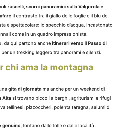
coli ruscelli, scorci panoramici sulla Valgerola e
rafare
il contrasto tra il giallo delle foglie e il blu del
 vista è spettacolare: lo specchio d’acqua, incastonato
utunnali come in un quadro impressionista.
iù, da qui partono anche
itinerari verso il Passo di
li per un trekking leggero tra panorami e silenzi.
er chi ama la montagna
 una
gita di giornata
ma anche per un weekend di
 Alta
si trovano piccoli alberghi, agriturismi e rifugi
i valtellinesi: pizzoccheri, polenta taragna, salumi di
e genuino
, lontano dalle folle e dalle località