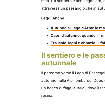
metri). Il sentiero è ben segnalato,
attraversa un paesaggio che in autun
Leggi Anche
Autunno al Lago d’Arpy: la m
Capri d’autunno: quando il rum
Tra isole, laghi e abbazie: il f
Il sentiero e le pa
autunnale
Il percorso verso il Lago di Pescegal
autunno nelle Alpi lombarde. Dopo un 
un bosco di
faggi e larici
, dove il te
resina.