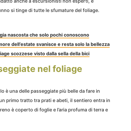
 adatto anche a escursionisti non esperti, e
no si tinge di tutte le sfumature del foliage.
agia nascosta che solo pochi conoscono
ore dell’estate svanisce e resta solo la bellezza
oliage scozzese visto dalla sella della bici
sseggiate nel foliage
lo è una delle passeggiate più belle da fare in
primo tratto tra prati e abeti, il sentiero entra in
rreno è coperto di foglie e l’aria profuma di terra e