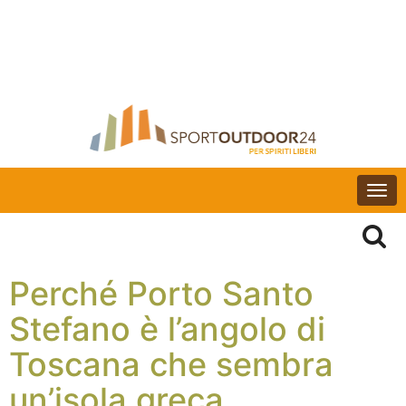
Togg
navi
Perché Porto Santo
Stefano è l’angolo di
Toscana che sembra
un’isola greca