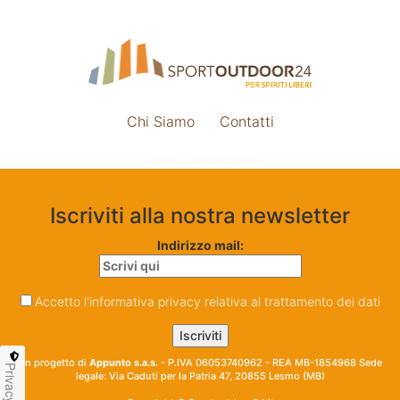
Chi Siamo
Contatti
Impostazione cookie
Iscriviti alla nostra newsletter
Indirizzo mail:
Accetto l'informativa privacy relativa al trattamento dei dati
Un progetto di
Appunto s.a.s.
- P.IVA 06053740962 - REA MB-1854968 Sede
Privacy
legale: Via Caduti per la Patria 47, 20855 Lesmo (MB)