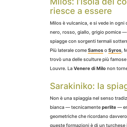
Milos: l’isola dei c
riesce a essere
Milos è vulcanica, e si vede in ogni 
nero, rosso, giallo, grigio pomice — 
spiagge con sorgenti termali sotterr
Più laterale come
Samos
o
Syros
, 
trovò una delle sculture più famose de
Louvre. La
Venere di Milo
non torner
Sarakiniko: la spia
Non è una spiaggia nel senso tradi
bianca — tecnicamente
perlite
— er
geometriche che ricordano davvero l
queste formazioni è di un turchese 