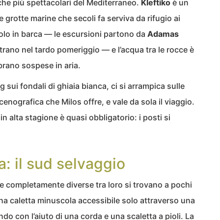
che più spettacolari del Mediterraneo.
Kleftiko
è un
i e grotte marine che secoli fa serviva da rifugio ai
solo in barca — le escursioni partono da
Adamas
ntrano nel tardo pomeriggio — e l’acqua tra le rocce è
brano sospese in aria.
ng sui fondali di ghiaia bianca, ci si arrampica sulle
scenografica che Milos offre, e vale da sola il viaggio.
n alta stagione è quasi obbligatorio: i posti si
a: il sud selvaggio
e completamente diverse tra loro si trovano a pochi
na caletta minuscola accessibile solo attraverso una
do con l’aiuto di una corda e una scaletta a pioli. La