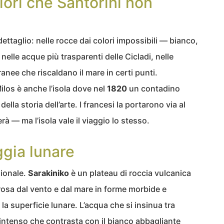
olori che Santorini non
dettaglio: nelle rocce dai colori impossibili — bianco,
nelle acque più trasparenti delle Cicladi, nelle
anee che riscaldano il mare in certi punti.
Milos è anche l’isola dove nel
1820
un contadino
lla storia dell’arte. I francesi la portarono via al
à — ma l’isola vale il viaggio lo stesso.
ggia lunare
zionale.
Sarakiniko
è un plateau di roccia vulcanica
osa dal vento e dal mare in forme morbide e
a superficie lunare. L’acqua che si insinua tra
intenso che contrasta con il bianco abbagliante