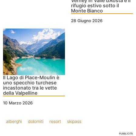
Verney in Valle d’Aosta è il
rifugio estivo sotto il
Monte Bianco
28 Giugno 2026
Il Lago di Place-Moulin è
uno specchio turchese
incastonato tra le vette
della Valpelline
10 Marzo 2026
alberghi
dolomiti
resort
skipass
PUBBLICITÀ