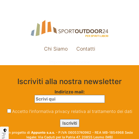
Chi Siamo
Contatti
Impostazione cookie
Iscriviti alla nostra newsletter
Indirizzo mail:
Accetto l'informativa privacy relativa al trattamento dei dati
Un progetto di
Appunto s.a.s.
- P.IVA 06053740962 - REA MB-1854968 Sede
legale: Via Caduti per la Patria 47, 20855 Lesmo (MB)