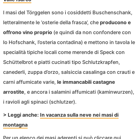
I masi del Törggelen sono i cosiddetti Buschenschank,
letteralmente le ‘osterie della frasca’, che
producono e
offrono vino proprio
(e quindi da non confondere con
lo Hofschank, l’osteria contadina) e mettono in tavola le
specialità tipiche locali come merende di Speck con
Schüttelbrot e piatti cucinati tipo Schlutzkrapfen,
canederli, zuppa d’orzo, salsiccia casalinga con crauti e
carni affumicate varie,
le immancabili castagne
arrostite
, e ancora i salamini affumicati (kaminwurzen),
i ravioli agli spinaci (schlutzer).
> Leggi anche:
In vacanza sulla neve nei masi di
montagna
Per un elenco dei masi aderenti si può
cliccare qui
.