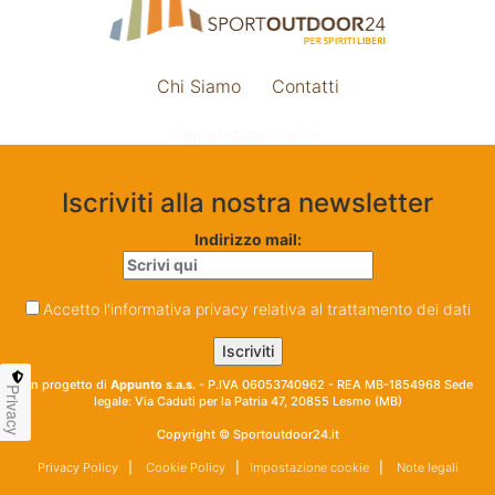
Chi Siamo
Contatti
Impostazione cookie
Iscriviti alla nostra newsletter
Indirizzo mail:
Accetto l'informativa privacy relativa al trattamento dei dati
Un progetto di
Appunto s.a.s.
- P.IVA 06053740962 - REA MB-1854968 Sede
Privacy
legale: Via Caduti per la Patria 47, 20855 Lesmo (MB)
Copyright © Sportoutdoor24.it
Privacy Policy
|
Cookie Policy
|
Impostazione cookie
|
Note legali