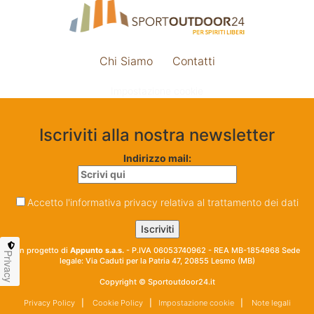
Chi Siamo
Contatti
Impostazione cookie
Iscriviti alla nostra newsletter
Indirizzo mail:
Accetto l'informativa privacy relativa al trattamento dei dati
Un progetto di
Appunto s.a.s.
- P.IVA 06053740962 - REA MB-1854968 Sede
Privacy
legale: Via Caduti per la Patria 47, 20855 Lesmo (MB)
Copyright © Sportoutdoor24.it
Privacy Policy
|
Cookie Policy
|
Impostazione cookie
|
Note legali