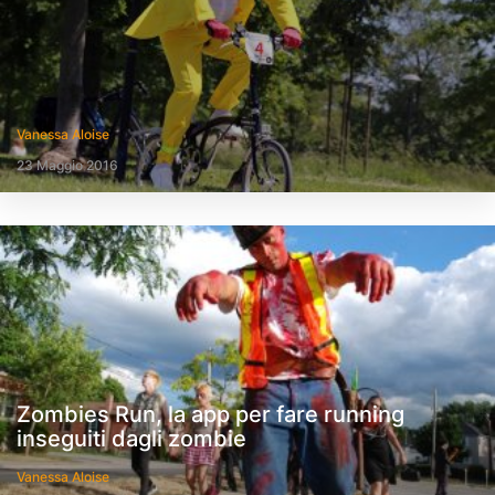
Vanessa Aloise
23 Maggio 2016
Zombies Run, la app per fare running
inseguiti dagli zombie
Vanessa Aloise