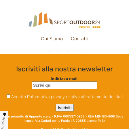
Chi Siamo
Contatti
Impostazione cookie
Iscriviti alla nostra newsletter
Indirizzo mail:
Accetto l'informativa privacy relativa al trattamento dei dati
Un progetto di
Appunto s.a.s.
- P.IVA 06053740962 - REA MB-1854968 Sede
Privacy
legale: Via Caduti per la Patria 47, 20855 Lesmo (MB)