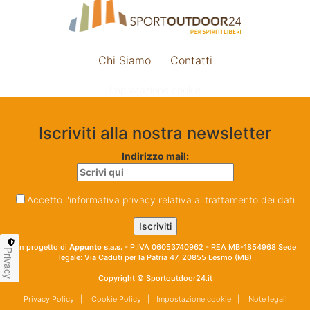
Chi Siamo
Contatti
Impostazione cookie
Iscriviti alla nostra newsletter
Indirizzo mail:
Accetto l'informativa privacy relativa al trattamento dei dati
Un progetto di
Appunto s.a.s.
- P.IVA 06053740962 - REA MB-1854968 Sede
Privacy
legale: Via Caduti per la Patria 47, 20855 Lesmo (MB)
Copyright © Sportoutdoor24.it
Privacy Policy
|
Cookie Policy
|
Impostazione cookie
|
Note legali