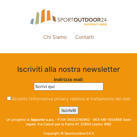
Chi Siamo
Contatti
Impostazione cookie
Iscriviti alla nostra newsletter
Indirizzo mail:
Accetto l'informativa privacy relativa al trattamento dei dati
Un progetto di
Appunto s.a.s.
- P.IVA 06053740962 - REA MB-1854968 Sede
legale: Via Caduti per la Patria 47, 20855 Lesmo (MB)
Copyright © Sportoutdoor24.it