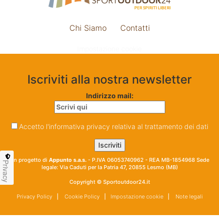
Chi Siamo
Contatti
Impostazione cookie
Iscriviti alla nostra newsletter
Indirizzo mail:
Accetto l'informativa privacy relativa al trattamento dei dati
Un progetto di
Appunto s.a.s.
- P.IVA 06053740962 - REA MB-1854968 Sede
Privacy
legale: Via Caduti per la Patria 47, 20855 Lesmo (MB)
Copyright © Sportoutdoor24.it
Privacy Policy
|
Cookie Policy
|
Impostazione cookie
|
Note legali