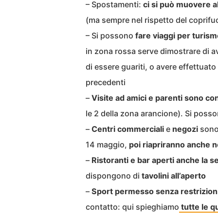
– Spostamenti:
ci si può muovere al
(ma sempre nel rispetto del coprif
– Si possono
fare viaggi per turis
in zona rossa serve dimostrare di av
di essere guariti, o avere effettuat
precedenti
–
Visite ad amici e parenti sono co
le 2 della zona arancione). Si posso
–
Centri
commerciali
e
negozi
sono 
14 maggio,
poi riapriranno anche ne
–
Ristoranti e bar aperti anche la s
dispongono di
tavolini all’aperto
–
Sport permesso senza restrizion
contatto: qui spieghiamo
tutte le q