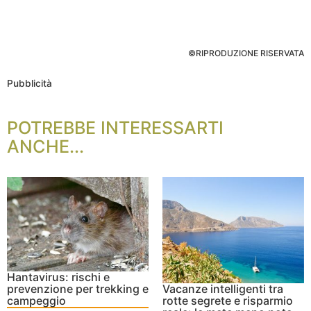
©RIPRODUZIONE RISERVATA
Pubblicità
POTREBBE INTERESSARTI
ANCHE...
Hantavirus: rischi e
prevenzione per trekking e
Vacanze intelligenti tra
campeggio
rotte segrete e risparmio