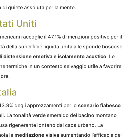
 di quiete assoluta per la mente.
ati Uniti
ericani raccoglie il 47.1% di menzioni positive per il
tà della superficie liquida unita alle sponde boscose
i
distensione emotiva e isolamento acustico
. Le
he termiche in un contesto selvaggio utile a favorire
iore.
talia
43.9% degli apprezzamenti per lo
scenario fiabesco
cali. La tonalità verde smeraldo del bacino montano
pausa rigenerante lontano dal caos urbano. La
mola la
meditazione visiva
aumentando l’efficacia dei