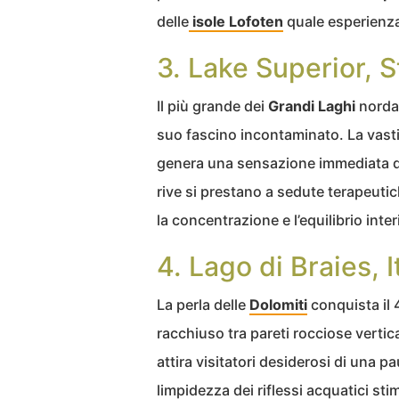
delle
isole Lofoten
quale esperienza
3. Lake Superior, St
Il più grande dei
Grandi Laghi
nordam
suo fascino incontaminato. La vasti
genera una sensazione immediata d
rive si prestano a sedute terapeutic
la concentrazione e l’equilibrio inter
4. Lago di Braies, I
La perla delle
Dolomiti
conquista il 
racchiuso tra pareti rocciose verti
attira visitatori desiderosi di una 
limpidezza dei riflessi acquatici sti