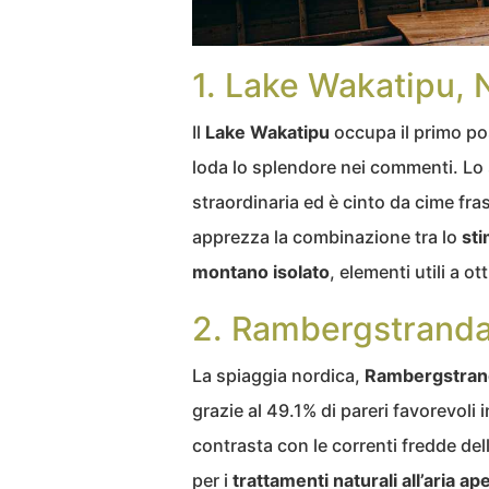
1. Lake Wakatipu,
Il
Lake Wakatipu
occupa il primo pos
loda lo splendore nei commenti. Lo
straordinaria ed è cinto da cime fra
apprezza la combinazione tra lo
sti
montano isolato
, elementi utili a o
2. Rambergstranda
La spiaggia nordica,
Rambergstran
grazie al 49.1% di pareri favorevoli
contrasta con le correnti fredde de
per i
trattamenti naturali all’aria ap