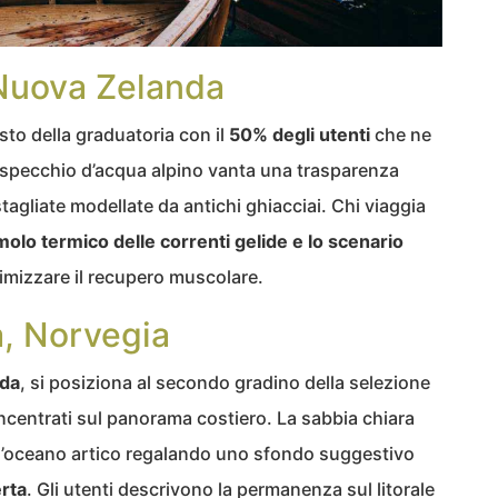
 Nuova Zelanda
to della graduatoria con il
50% degli utenti
che ne
 specchio d’acqua alpino vanta una trasparenza
stagliate modellate da antichi ghiacciai. Chi viaggia
molo termico delle correnti gelide e lo scenario
ttimizzare il recupero muscolare.
, Norvegia
da
, si posiziona al secondo gradino della selezione
 incentrati sul panorama costiero. La sabbia chiara
ll’oceano artico regalando uno sfondo suggestivo
erta
. Gli utenti descrivono la permanenza sul litorale