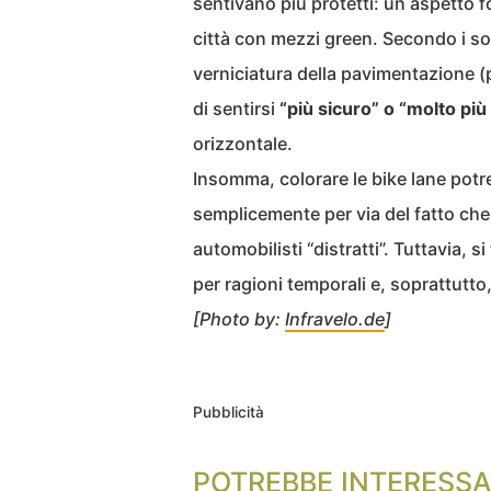
sentivano più protetti: un aspetto f
città con mezzi green. Secondo i son
verniciatura della pavimentazione (p
di sentirsi
“più sicuro” o “molto più
orizzontale.
Insomma, colorare le bike lane potr
semplicemente per via del fatto ch
automobilisti “distratti”. Tuttavia, 
per ragioni temporali e, soprattutt
[Photo by:
Infravelo.de
]
Pubblicità
POTREBBE INTERESSA