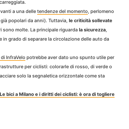
 carreggiata.
avanti a una delle
tendenze del momento
, perlomeno
o già popolari da anni). Tuttavia,
le criticità sollevate
vori sono molte. La principale riguarda
la sicurezza
,
e in grado di separare la circolazione delle auto da
di InfraVelo
potrebbe aver dato uno spunto utile per
astrutture per ciclisti: colorarle di rosso, di verde o
tracciare solo la segnaletica orizzontale come sta
bici a Milano e i diritti dei ciclisti: è ora di togliere