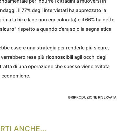
ondamentale per indurre i cittadini a muoversi in
daggi, il 77% degli intervistati ha apprezzato la
rima la bike lane non era colorata) e il 66% ha detto
 sicuro”
rispetto a quando c’era solo la segnaletica
ebbe essere una strategia per renderle più sicure,
e verrebbero rese
più riconoscibili
agli occhi degli
si tratta di una operazione che spesso viene evitata
o, economiche.
©RIPRODUZIONE RISERVATA
RTI ANCHE...