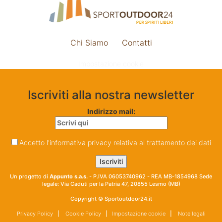
Chi Siamo
Contatti
Impostazione cookie
Iscriviti alla nostra newsletter
Indirizzo mail:
Accetto l'informativa privacy relativa al trattamento dei dati
Un progetto di
Appunto s.a.s.
- P.IVA 06053740962 - REA MB-1854968 Sede
legale: Via Caduti per la Patria 47, 20855 Lesmo (MB)
Copyright © Sportoutdoor24.it
Privacy Policy
|
Cookie Policy
|
Impostazione cookie
|
Note legali