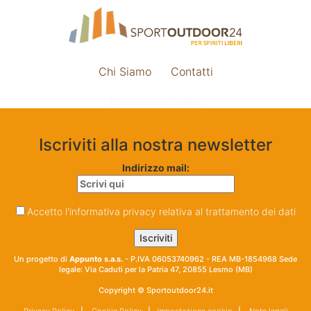
Chi Siamo
Contatti
Impostazione cookie
Iscriviti alla nostra newsletter
Indirizzo mail:
Accetto l'informativa privacy relativa al trattamento dei dati
Un progetto di
Appunto s.a.s.
- P.IVA 06053740962 - REA MB-1854968 Sede
legale: Via Caduti per la Patria 47, 20855 Lesmo (MB)
Copyright © Sportoutdoor24.it
Privacy Policy
|
Cookie Policy
|
Impostazione cookie
|
Note legali