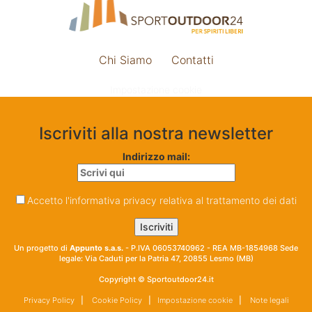
Chi Siamo
Contatti
Impostazione cookie
Iscriviti alla nostra newsletter
Indirizzo mail:
Accetto l'informativa privacy relativa al trattamento dei dati
Un progetto di
Appunto s.a.s.
- P.IVA 06053740962 - REA MB-1854968 Sede
legale: Via Caduti per la Patria 47, 20855 Lesmo (MB)
Copyright © Sportoutdoor24.it
Privacy Policy
|
Cookie Policy
|
Impostazione cookie
|
Note legali