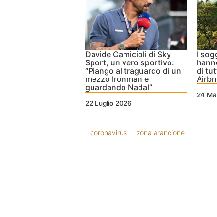
Davide Camicioli di Sky
I sog
Sport, un vero sportivo:
hanno
“Piango al traguardo di un
di tut
mezzo Ironman e
Airb
guardando Nadal”
24 Ma
22 Luglio 2026
coronavirus
zona arancione