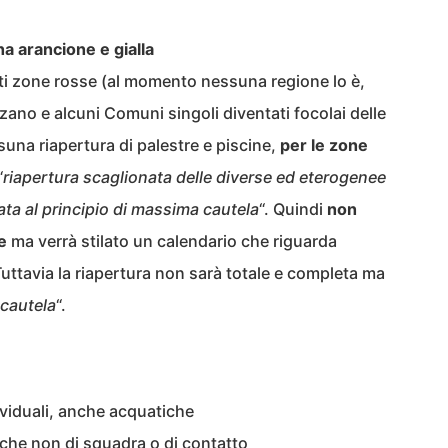
na arancione e gialla
ti zone rosse (al momento nessuna regione lo è,
zano e alcuni Comuni singoli diventati focolai delle
suna riapertura di palestre e piscine,
per le zone
“
riapertura scaglionata delle diverse ed eterogenee
ata al principio di massima cautela
“. Quindi
non
e
ma verrà stilato un calendario che riguarda
Tuttavia la riapertura non sarà totale e completa ma
 cautela
“.
ndividuali, anche acquatiche
stiche non di squadra o di contatto