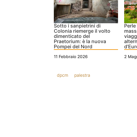
Sotto i sanpietrini di
Perle 
Colonia riemerge il volto
massa
dimenticato del
viagg
Praetorium: è la nuova
alter
Pompei del Nord
d’Eu
11 Febbraio 2026
2 Mag
dpcm
palestra