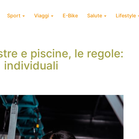
Sport
Viaggi
E-Bike
Salute
Lifestyle
tre e piscine, le regole:
 individuali