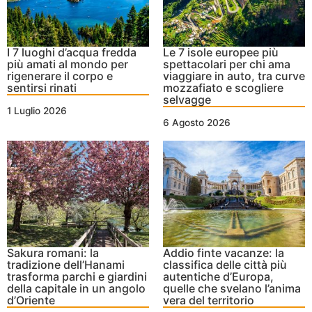
I 7 luoghi d’acqua fredda
Le 7 isole europee più
più amati al mondo per
spettacolari per chi ama
rigenerare il corpo e
viaggiare in auto, tra curve
sentirsi rinati
mozzafiato e scogliere
selvagge
1 Luglio 2026
6 Agosto 2026
Sakura romani: la
Addio finte vacanze: la
tradizione dell’Hanami
classifica delle città più
trasforma parchi e giardini
autentiche d’Europa,
della capitale in un angolo
quelle che svelano l’anima
d’Oriente
vera del territorio