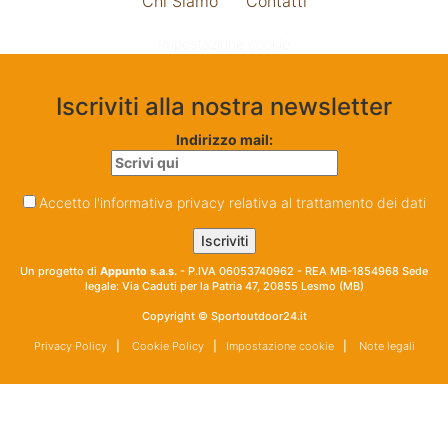
Chi Siamo
Contatti
Impostazione cookie
Iscriviti alla nostra newsletter
Indirizzo mail:
Accetto l'informativa privacy relativa al trattamento dei dati
Un progetto di
Appunto s.a.s.
- P.IVA 06053740962 - REA MB-1854968 Sede
legale: Via Caduti per la Patria 47, 20855 Lesmo (MB)
Copyright © Sportoutdoor24.it
Privacy Policy
|
Cookie Policy
|
Impostazione cookie
|
Note legali