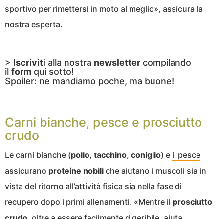
sportivo per rimettersi in moto al meglio», assicura la
nostra esperta.
> I
scriviti
alla nostra
newsletter
compilando
il
form
qui sotto!
Spoiler: ne mandiamo poche, ma buone!
Carni bianche, pesce e prosciutto
crudo
Le carni bianche (
pollo
,
tacchino
,
coniglio
) e
il pesce
assicurano
proteine nobili
che aiutano i muscoli sia in
vista del ritorno all’attività fisica sia nella fase di
recupero dopo i primi allenamenti. «Mentre il
prosciutto
crudo
, oltre a essere facilmente digeribile, aiuta