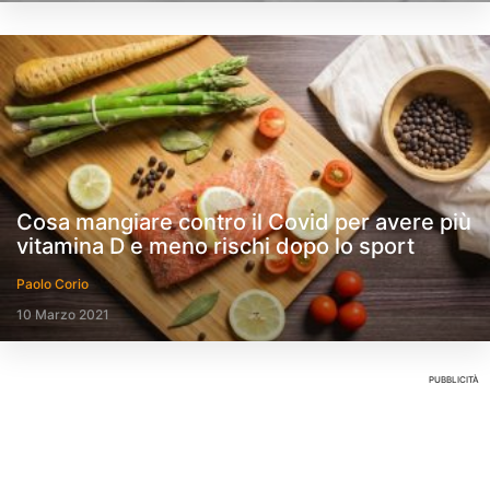
Cosa mangiare contro il Covid per avere più
vitamina D e meno rischi dopo lo sport
Paolo Corio
10 Marzo 2021
PUBBLICITÀ