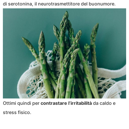
di serotonina, il neurotrasmettitore del buonumore.
Ottimi quindi per
contrastare
l’irritabilità
da caldo e
stress fisico.