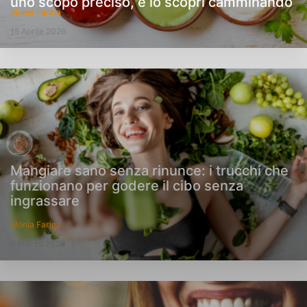
uno scopo preciso, e lo scopri camminando
Monia Farina
15 Aprile 2026
Mangiare sano senza rinunce: i trucchi che
funzionano per godere il cibo senza
ingrassare
Monia Farina
6 Marzo 2026