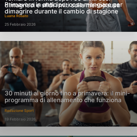
Primavera in anticipo: cosa mangiare per
dimagrisci e sfidi i miti sulla menopausa
dimagrire durante il cambio di stagione
Luana Rosato
25 Febbraio 2026
30 minuti al giorno fino a primavera: il mini-
programma di allenamento che funziona
Redazione Sport
19 Febbraio 2026