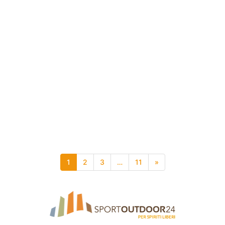
1
2
3
…
11
»