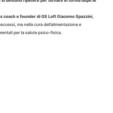
 si sentono ripetere per tornare in forma dopo le
s coach e founder di GS Loft Giacomo Spazzini
,
 eccessi, ma nella cura dell’alimentazione e
entali per la salute psico-fisica.