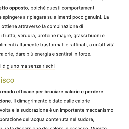
ffetto opposto
, poiché questi comportamenti
spingere a ripiegare su alimenti poco genuini. La
i ottiene attraverso la combinazione di
di frutta, verdura, proteine magre, grassi buoni e
limenti altamente trasformati e raffinati, a un’attività
alorie, dare più energia e sentirsi in forze.
il digiuno ma senza rischi
risco
un modo efficace per bruciare calorie e perdere
zione
. Il dimagrimento è dato dalle calorie
 svolta e la sudorazione è un importante meccanismo
aporazione dell’acqua contenuta nel sudore,
 si ha la dispersione del calore in eccesso. Questo