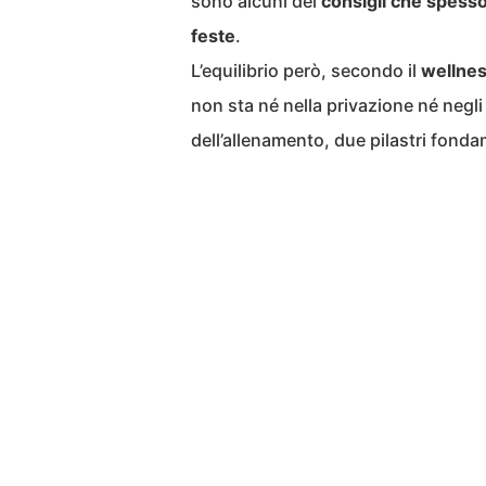
sono alcuni dei
consigli che spesso
feste
.
L’equilibrio però, secondo il
wellnes
non sta né nella privazione né negli
dell’allenamento, due pilastri fondam